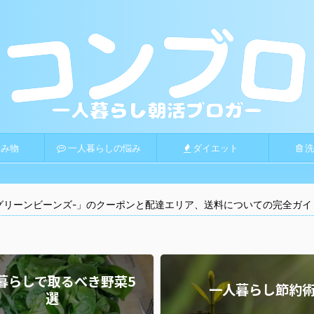
み物
一人暮らしの悩み
ダイエット
洗
ns-グリーンビーンズ-」のクーポンと配達エリア、送料についての完全ガイ
暮らしで取るべき野菜5
一人暮らし節約
選