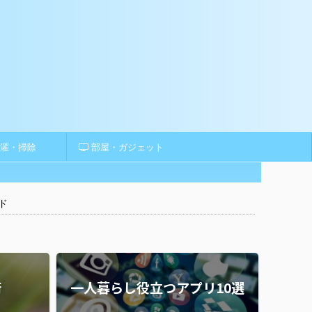
濯・掃除
部屋・ガジェット
ド
術
一人暮らし役立つアプリ10選