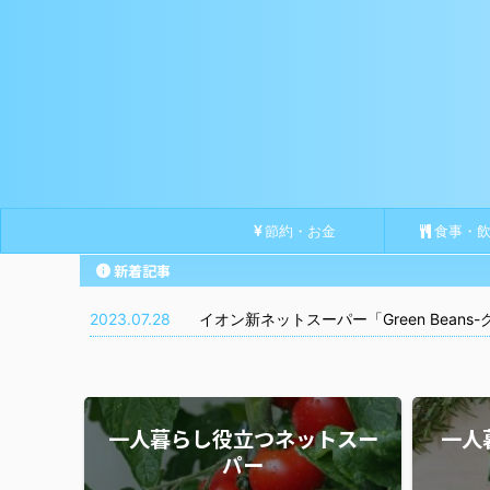
節約・お金
食事・飲
新着記事
2023.07.28
イオン新ネットスーパー「Green Bea
一人暮らし役立つネットスー
一人
パー